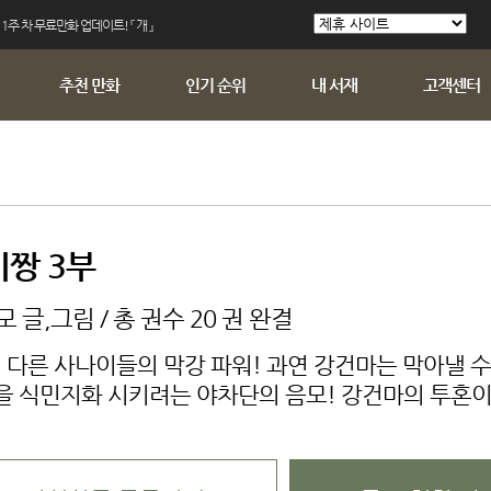
 1주 차 무료만화 업데이트! 『 개 』
추천 만화
인기 순위
내 서재
고객센터
짱 3부
 글,그림 / 총 권수 20 권 완결
 다른 사나이들의 막강 파워! 과연 강건마는 막아낼 수
을 식민지화 시키려는 야차단의 음모! 강건마의 투혼이 