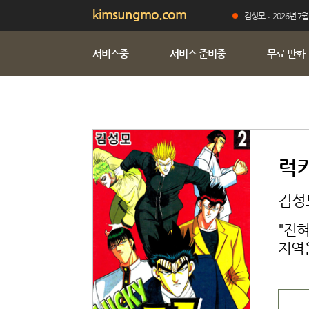
kimsungmo.com
김성모 : 2026년 7월
서비스중
서비스 준비중
무료 만화
럭키
김성모
"전혀
지역