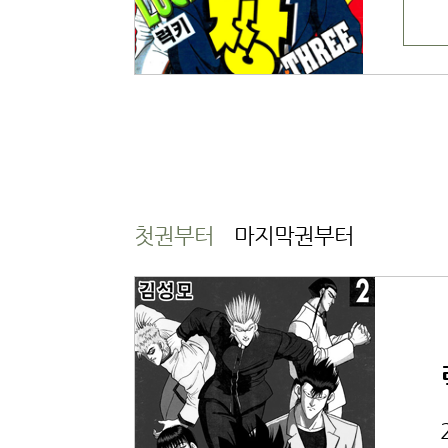
첫권부터
마지막권부터