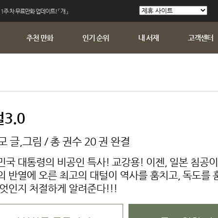
 1주 차 무료만화 업데이트! 『 개 』
추천 만화
인기 순위
내 서재
고객센터
3.0
 글,그림 / 총 권수 20 권 완결
국 대통령의 비공인 특사! 교강용! 이젠, 일본 침공이
의 반열에 오른 최고의 대털이 역사를 훔치고, 독도를
무엇인지 처절하게 알려준다!!!