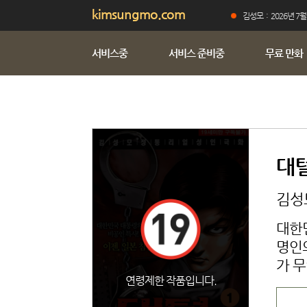
kimsungmo.com
김성모 : 2026년 7월
서비스중
서비스 준비중
무료 만화
대털
김성모
대한민
명인
가 
연령제한 작품입니다.