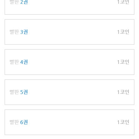
빨판
2권
1코인
고밀도 프로 제비족 극화!!
빨판
3권
1코인
빨판
4권
1코인
빨판
5권
1코인
빨판
6권
1코인