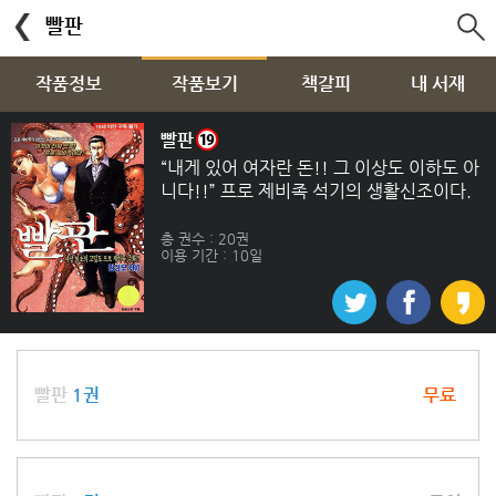
빨판
작품정보
작품보기
책갈피
내 서재
빨판
“내게 있어 여자란 돈!! 그 이상도 이하도 아
니다!!” 프로 제비족 석기의 생활신조이다.
후배에게 오더를 넘기고 꿀꿀한 기분으로 돌
아가던 석기는 한 여인을 만나게 된다. 제비
총 권수 : 20권
이용 기간 : 10일
족에게 사랑은 있을 수 없다며 잊으려 애쓰
는 석기. 다음날, 고향 선배 가물치로부터 잠
시 운전을 해달라는 부탁을 받고 가물치를
따라나선 석기는 깜짝 놀라게 된다. 같이 있
는 여자가 바로 자신이 며칠 전에 봤던 정유
나이기 때문. 가물치가 겁탈하려 하자 석기
빨판
1권
무료
는 무엇에 홀린 듯 가물치를 치고 유나를 구
한다. 뜻하지 않은 살인까지 저지른 두 사람.
결국 사건의 꼬리를 잡은 경찰이 유나를 찾
아오는데…. 프로 제비족의 현란한 유흥수법
대공개!! 프로 제비족을 사실감 있게 그려낸